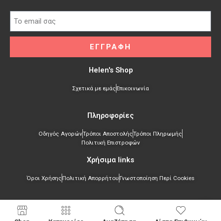
ΕΓΓΡΑΦΗ
Helen's Shop
Σχετικά με εμάς
Επικοινωνία
Πληροφορίες
Οδηγός Αγορών
Τρόποι Αποστολής
Τρόποι Πληρωμής
Πολιτική Επιστροφών
Χρήσιμα links​
Όροι Χρήσης
Πολιτική Απορρήτου
Γνωστοποίηση Περί Cookies
Copyright&copy Helen's Shop
2023 Mε επιφύλαξη παντός νόμιμου δικαιώματος.