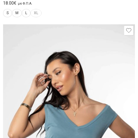
18.00
€
με Φ.Π.Α.
S
M
L
XL