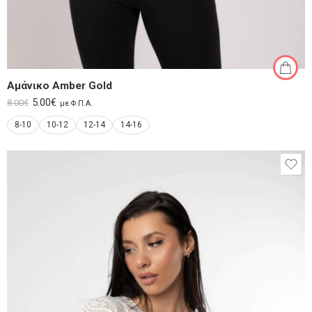
Αμάνικο Amber Gold
5.00
€
8.00
€
με Φ.Π.Α.
8-10
10-12
12-14
14-16