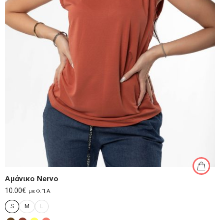
Αμάνικο Nervo
10.00
€
με Φ.Π.Α.
S
M
L