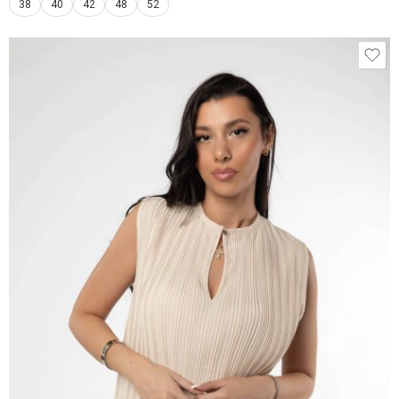
38
40
42
48
52