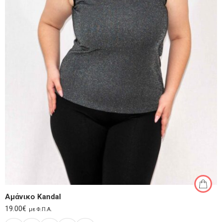
Αμάνικο Kandal
19.00
€
με Φ.Π.Α.