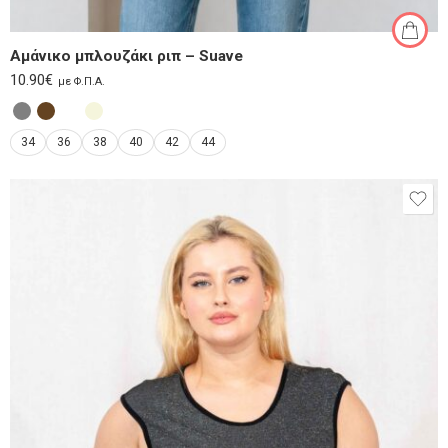
Αμάνικο μπλουζάκι ριπ – Suave
10.90
€
με Φ.Π.Α.
34
36
38
40
42
44