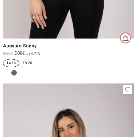
Αμάνικο Sunny
5.00
€
8.00
€
με Φ.Π.Α.
14-16
18-20