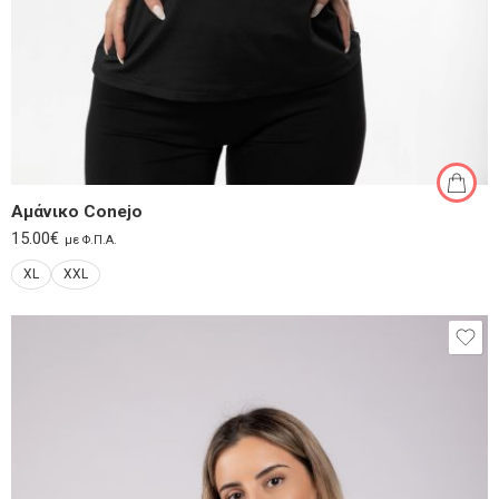
Αμάνικο Conejo
15.00
€
με Φ.Π.Α.
XL
XXL