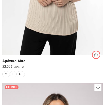
Αμάνικο Akra
22.00
€
με Φ.Π.Α.
M
L
XL
ΈΚΠΤΩΣΗ