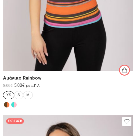
Αμάνικο Rainbow
5.00
€
8.00
€
με Φ.Π.Α.
XS
S
M
ΈΚΠΤΩΣΗ