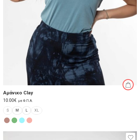
Αμάνικο Clay
10.00
€
με Φ.Π.Α.
S
M
L
XL