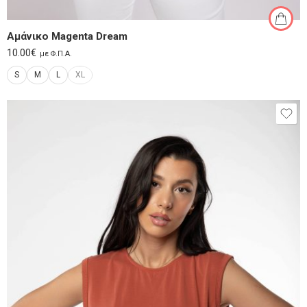
Αμάνικο Magenta Dream
10.00
€
με Φ.Π.Α.
S
M
L
XL