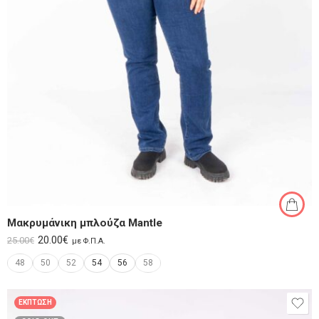
Μακρυμάνικη μπλούζα Mantle
20.00
€
25.00
€
με Φ.Π.Α.
48
50
52
54
56
58
ΈΚΠΤΩΣΗ