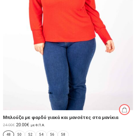
Μπλούζα με φαρδύ γιακά και μανσέτες στα μανίκια
20.00
€
24.00
€
με Φ.Π.Α.
48
50
52
54
56
58