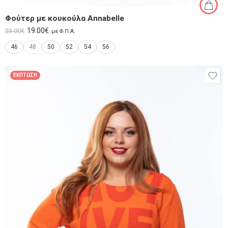
Φούτερ με κουκούλα Annabelle
19.00
€
23.00
€
με Φ.Π.Α.
46
48
50
52
54
56
ΈΚΠΤΩΣΗ