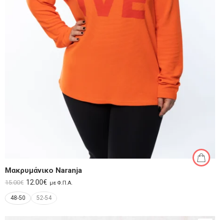
Μακρυμάνικο Naranja
12.00
€
15.00
€
με Φ.Π.Α.
48-50
52-54