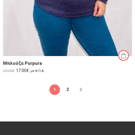
Μπλούζα Purpura
17.00
€
20.00
€
με Φ.Π.Α.
1
2