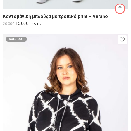
Κοντομάνικη μπλούζα με τροπικό print – Verano
15.00
€
20.00
€
με Φ.Π.Α.
SOLD OUT