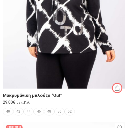
Μακρυμάνικη μπλούζα “Out”
29.00
€
με Φ.Π.Α.
40
42
44
46
48
50
52
ΈΚΠΤΩΣΗ