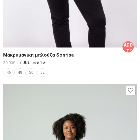
ADD
TO
Μακρυμάνικη μπλούζα Sonrisa
CART
17.00
€
20.00
€
με Φ.Π.Α.
46
48
50
52