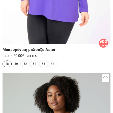
ADD
TO
Μακρυμάνικη μπλούζα Aster
CART
20.00
€
24.00
€
με Φ.Π.Α.
48
50
52
54
56
58