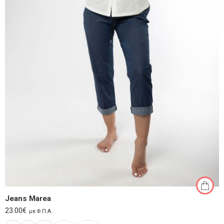
Jeans Marea
23.00
€
με Φ.Π.Α.