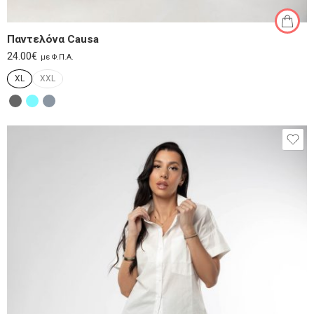
Παντελόνα Causa
24.00
€
με Φ.Π.Α.
XL
XXL