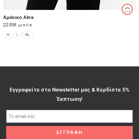
Αμάνικο Akra
22.00
€
με Φ.Π.Α.
M
L
XL
Εγγραφείτε στο Newsletter μας & Κερδίστε 5%
Έκπτωση!​
ΕΓΓΡΑΦΗ