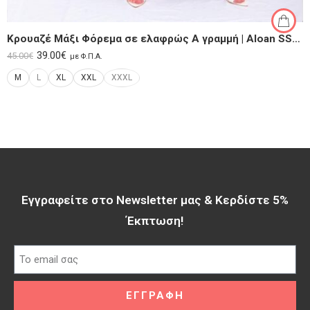
Κρουαζέ Μάξι Φόρεμα σε ελαφρώς Α γραμμή | Aloan SS25
39.00
€
45.00
€
με Φ.Π.Α.
M
L
XL
XXL
XXXL
Εγγραφείτε στο Newsletter μας & Κερδίστε 5%
Έκπτωση!​
ΕΓΓΡΑΦΗ