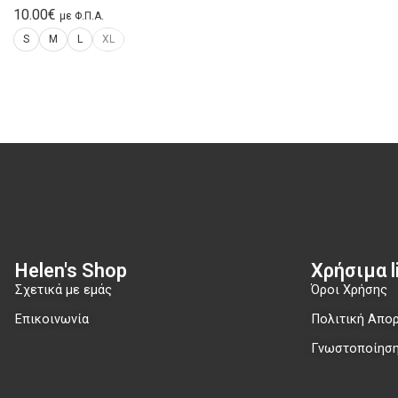
10.00
€
με Φ.Π.Α.
S
M
L
XL
Helen's Shop
Χρήσιμα li
Σχετικά με εμάς
Όροι Χρήσης
Επικοινωνία
Πολιτική Απο
Γνωστοποίηση