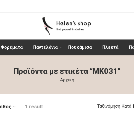
Φορέματα
Παντελόνια
Πουκάμισα
Πλεκτά
Π
Προϊόντα με ετικέτα “MK031”
Αρχική
εθος
1 result
Ταξινόμηση Κατά