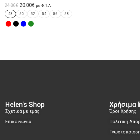
20.00
€
24.00
€
με Φ.Π.Α.
48
50
52
54
56
58
Helen's Shop
Χρήσιμα li
Σχετικά με εμάς
Όροι Χρήσης
Επικοινωνία
Πολιτική Απο
Γνωστοποίηση