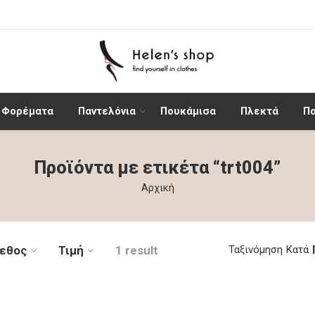
Φορέματα
Παντελόνια
Πουκάμισα
Πλεκτά
Π
Προϊόντα με ετικέτα “trt004”
Αρχική
εθος
Τιμή
1 result
Ταξινόμηση Κατά