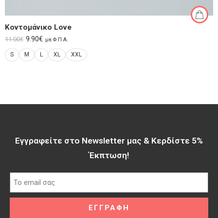
Κοντομάνικο Love
9.90
€
11.00
€
με Φ.Π.Α.
S
M
L
XL
XXL
Εγγραφείτε στο Newsletter μας & Κερδίστε 5%
Έκπτωση!​
ΕΓΓΡΑΦΗ