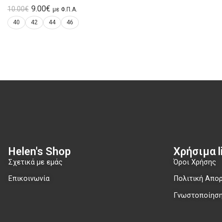
9.00
€
10.00
€
με Φ.Π.Α.
40
42
44
46
Helen's Shop
Χρήσιμα li
Σχετικά με εμάς
Όροι Χρήσης
Επικοινωνία
Πολιτική Απο
Γνωστοποίηση