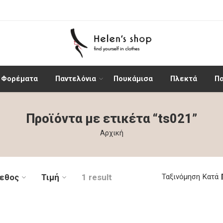
Φορέματα
Παντελόνια
Πουκάμισα
Πλεκτά
Π
Προϊόντα με ετικέτα “ts021”
Αρχική
εθος
Τιμή
1 result
Ταξινόμηση Κατά