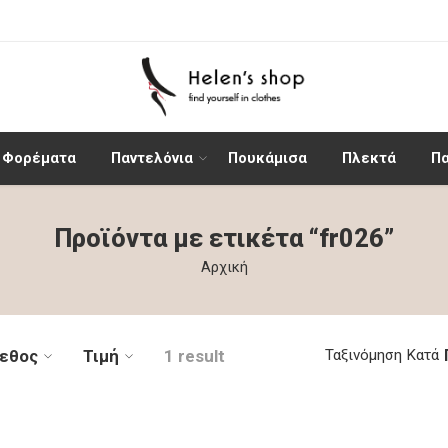
Φορέματα
Παντελόνια
Πουκάμισα
Πλεκτά
Π
Προϊόντα με ετικέτα “fr026”
Αρχική
εθος
Τιμή
1 result
Ταξινόμηση Κατά