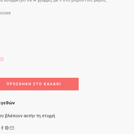
α ασύμμετρο σε Α γραμμή, με v στο μπροστινό μέρος.
iscose
ΠΡΟΣΘΉΚΗ ΣΤΟ ΚΑΛΆΘΙ
εγεθών
το βλέπουν αυτήν τη στιγμή