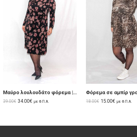
Μαύρο λουλουδάτο φόρεμα | Rosa
34.00
€
15.00
€
39.00
€
18.00
€
με Φ.Π.Α.
με Φ.Π.Α.