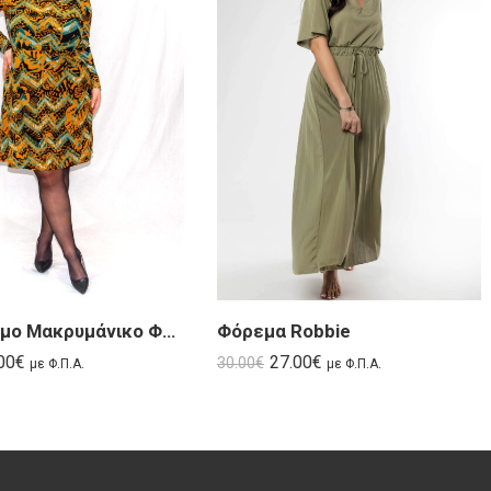
Πολύχρωμο Μακρυμάνικο Φόρεμα | Bamile
Φόρεμα Robbie
00
€
27.00
€
30.00
€
με Φ.Π.Α.
με Φ.Π.Α.