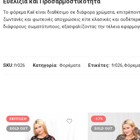
Ευελιξία και Προσαρμοστικότητα
Το φόρεμα Kail είναι διαθέσιμο σε διάφορα χρώματα, επιτρέπον
ζωντανές και φωτεινές αποχρώσεις είτε κλασικές και ουδέτερες,
διάφορους σωματότυπους, εξασφαλίζοντας την τέλεια εφαρμογή 
SKU:
fr026
Κατηγορία:
Φορέματα
Ετικέτες:
fr026
,
Φόρεμ
ΈΚΠΤΩΣΗ
-17%
SOLD OUT
SOLD OUT