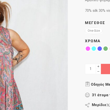
Αμάνικο φόρεμ
70% silk 30% v
ΜΈΓΕΘΟΣ
One-Size
ΧΡΏΜΑ
Οδηγός Μ
31
άτομα
Μερίδιο