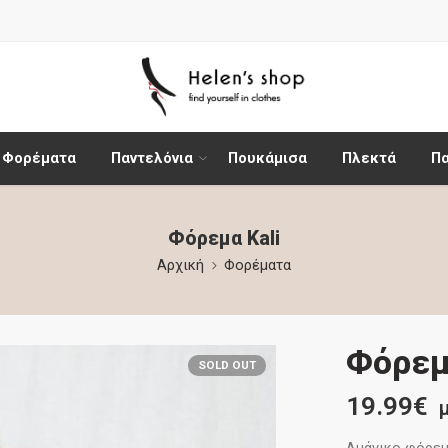
Φορέματα
Παντελόνια
Πουκάμισα
Πλεκτά
Π
Φόρεμα Kali
Αρχική
Φορέματα
Φόρεμ
SOLD OUT
19.99
€