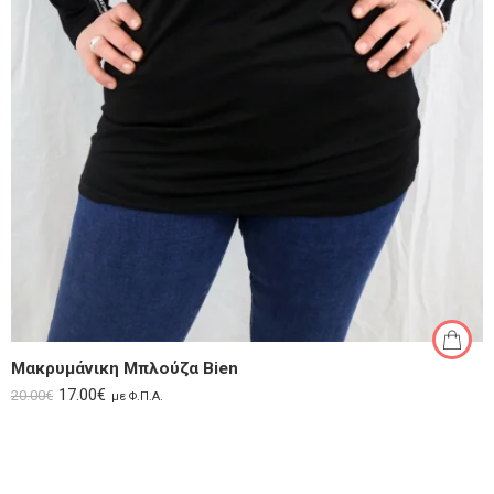
Μακρυμάνικη Μπλούζα Bien
17.00
€
20.00
€
με Φ.Π.Α.