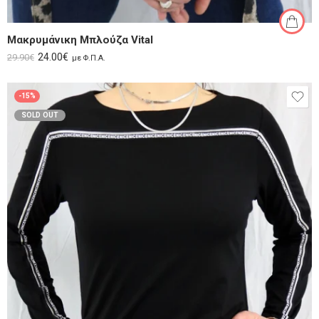
Μακρυμάνικη Μπλούζα Vital
24.00
€
29.90
€
με Φ.Π.Α.
-15%
SOLD OUT