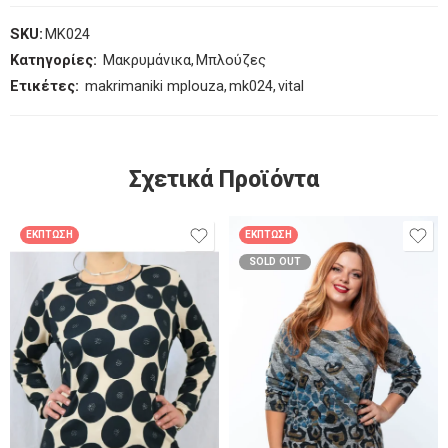
SKU:
MK024
Κατηγορίες:
Μακρυμάνικα
,
Μπλούζες
Ετικέτες:
makrimaniki mplouza
,
mk024
,
vital
Σχετικά Προϊόντα
ΈΚΠΤΩΣΗ
ΈΚΠΤΩΣΗ
SOLD OUT