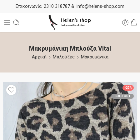
Επικοινωνία:
2310 318787
&
info@helens-shop.com
Μακρυμάνικη Μπλούζα Vital
Αρχική
Μπλούζες
Μακρυμάνικα
-20%
SOLD OUT