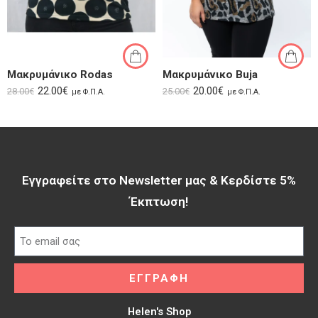
Μακρυμάνικο Rodas
Μακρυμάνικο Buja
22.00
€
20.00
€
28.00
€
25.00
€
με Φ.Π.Α.
με Φ.Π.Α.
Εγγραφείτε στο Newsletter μας & Κερδίστε 5%
Έκπτωση!​
ΕΓΓΡΑΦΗ
Helen's Shop