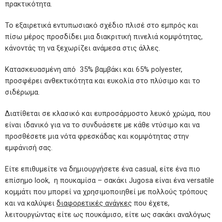
πρακτικότητα.
Το εξαιρετικά εντυπωσιακό σχέδιο πλισέ στο εμπρός και
πίσω μέρος προσδίδει μια διακριτική πινελιά κομψότητας,
κάνοντάς τη να ξεχωρίζει ανάμεσα στις άλλες.
Κατασκευασμένη από 35% βαμβάκι και 65% polyester,
προσφέρει ανθεκτικότητα και ευκολία στο πλύσιμο και το
σιδέρωμα.
Διατίθεται σε κλασικό και ευπροσάρμοστο λευκό χρώμα, που
είναι ιδανικό για να το συνδυάσετε με κάθε ντύσιμο και να
προσθέσετε μια νότα φρεσκάδας και κομψότητας στην
εμφάνισή σας.
Είτε επιθυμείτε να δημιουργήσετε ένα casual, είτε ένα πιο
επίσημο look, η πουκαμίσα – σακάκι Jugosa είναι ένα versatile
κομμάτι που μπορεί να χρησιμοποιηθεί με πολλούς τρόπους
και να καλύψει
διαφορετικές ανάγκες
που έχετε,
λειτουργώντας είτε ως πουκάμισο, είτε ως σακάκι αναλόγως