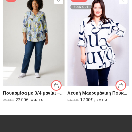
SOLD OUT
Πουκαμίσα με 3/4 μανίκι – Hojas
Λευκή Μακρυμάνικη Πουκαμίσα με Πατιλέτα | Gos
22.00
€
17.00
€
29.00
€
24.00
€
με Φ.Π.Α.
με Φ.Π.Α.