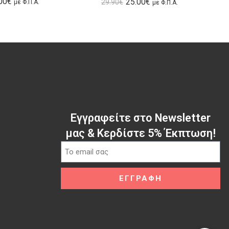
00
€
25.00
€
29.90
€
με Φ.Π.Α.
με Φ.Π.Α.
Εγγραφείτε στο Newsletter
μας & Κερδίστε 5% Έκπτωση!
ΕΓΓΡΑΦΗ