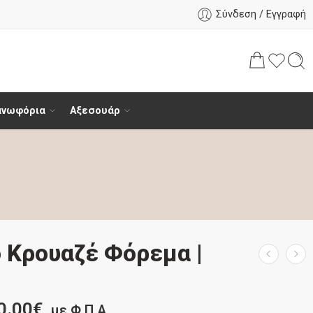
Σύνδεση / Εγγραφή
ανωφόρια
Αξεσουάρ
 Κρουαζέ Φόρεμα |
0.00
€
με Φ.Π.Α.