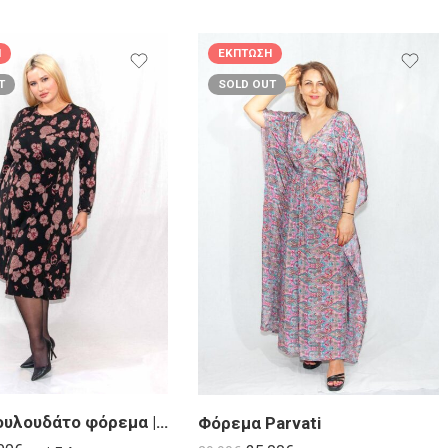
Η
ΈΚΠΤΩΣΗ
T
SOLD OUT
Μαύρο λουλουδάτο φόρεμα | Rosa
Φόρεμα Parvati