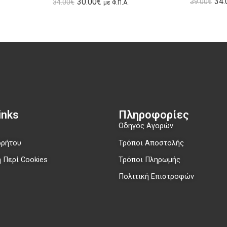
34.
30.00
€
39.00
€
34.00
€
με Φ.Π.Α.
nks​
Πληροφορίες
Οδηγός Αγορών
ρρήτου
Τρόποι Αποστολής
 Περί Cookies
Τρόποι Πληρωμής
Πολιτική Επιστροφών