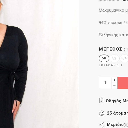
Μακρυμάνικο μ
94% viscose / 
Ελληνικής κατ
ΜΈΓΕΘΟΣ
50
52
54
ΕΚΚΑΘΆΡΙΣΗ
Οδηγός Μ
25
άτομα
Μερίδιο