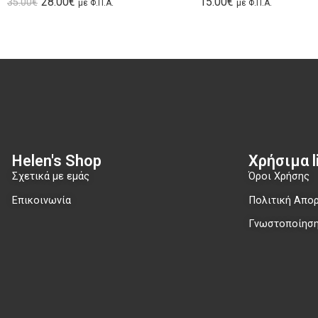
28.00
€
15.00
€
35.00
€
με Φ.Π.Α.
με Φ.Π.Α.
Helen's Shop
Χρήσιμα li
Σχετικά με εμάς
Όροι Χρήσης
Επικοινωνία
Πολιτική Απο
Γνωστοποίηση