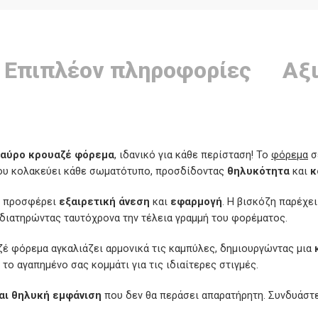
Επιπλέον πληροφορίες
Αξι
μαύρο κρουαζέ φόρεμα
, ιδανικό για κάθε περίσταση! Το
φόρεμα
σ
υ κολακεύει κάθε σωματότυπο, προσδίδοντας
θηλυκότητα
και
κ
α προσφέρει
εξαιρετική άνεση
και
εφαρμογή
. Η βισκόζη παρέχε
 διατηρώντας ταυτόχρονα την τέλεια γραμμή του φορέματος.
αζέ φόρεμα αγκαλιάζει αρμονικά τις καμπύλες, δημιουργώντας μια
το αγαπημένο σας κομμάτι για τις ιδιαίτερες στιγμές.
αι θηλυκή εμφάνιση
που δεν θα περάσει απαρατήρητη. Συνδυάστε