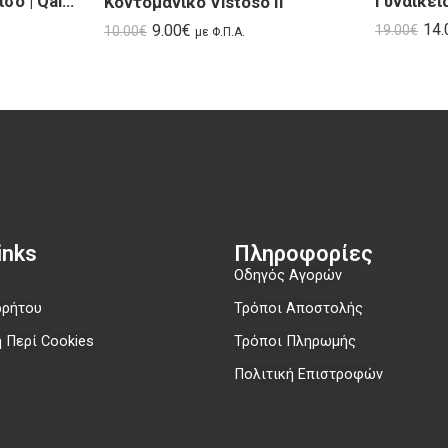
Κοντομάνικο Πουκάμισο | Qalik SS25
Κοντομάνικο Vistoso II
14.
9.00
€
19.00
€
10.00
€
με Φ.Π.Α.
nks​
Πληροφορίες
Οδηγός Αγορών
ρρήτου
Τρόποι Αποστολής
 Περί Cookies
Τρόποι Πληρωμής
Πολιτική Επιστροφών