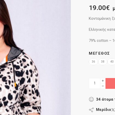
19.00
€
Κοντομάνικη ζ
Ελληνικής κατ
79% cotton – 1
ΜΈΓΕΘΟΣ
36
38
40
34
άτομα
Μερίδιο