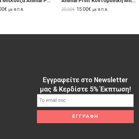
Animal Print Κοντομάνικη Μπλούζα με Λαιμουδιά | Ranka SS25
Γυναικεία Μπλούζα Animal Print με Χαμόγελο Λαιμόκοψη SS25
15.00
€
00
€
20.00
€
με Φ.Π.Α.
με Φ.Π.Α.
Εγγραφείτε στο Newsletter
μας & Κερδίστε 5% Έκπτωση!
ΕΓΓΡΑΦΗ