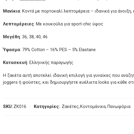
Μανίκια
: Κοντά με πορτοκαλί λεπτομέρεια – ιδανικά για άνοιξη, 
Λεπτομέρειες
: Με κουκούλα για sport-chic ύφος
Μεγέθη
: 36, 38, 40, 46
Ύφασμα
: 79% Cotton – 16% PES – 5% Elastane
Κατασκευή
: Ελληνικής παραγωγής
Η ζακέτα αυτή αποτελεί ιδανική επιλογή για γυναίκες που αναζητ
joggers ή φούστες, και δημιουργήστε ευέλικτα looks για κάθε στ
SKU:
ZK016
Κατηγορίες:
Ζακέτες
,
Κοντομάνικα
,
Πανωφόρια