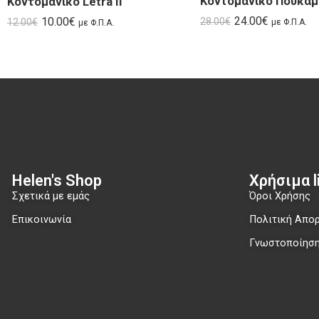
Κοντομάνικο Letra II
24.00
€
10.00
€
28.00
€
12.00
€
με Φ.Π.Α.
με Φ.Π.Α.
Helen's Shop
Χρήσιμα li
Σχετικά με εμάς
Όροι Χρήσης
Επικοινωνία
Πολιτική Απο
Γνωστοποίηση