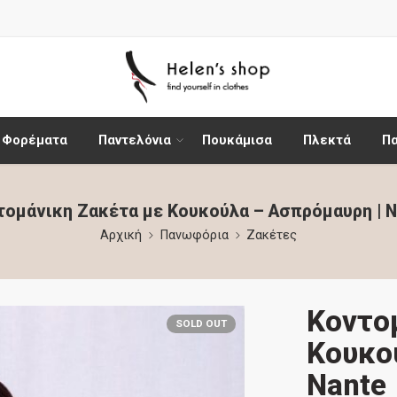
Φορέματα
Παντελόνια
Πουκάμισα
Πλεκτά
Π
τομάνικη Ζακέτα με Κουκούλα – Ασπρόμαυρη | N
Αρχική
Πανωφόρια
Ζακέτες
Κοντο
SOLD OUT
Κουκο
Nante