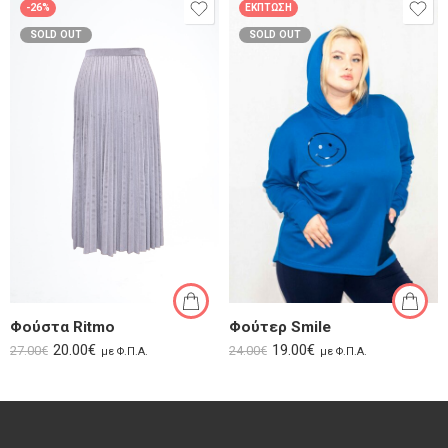
-26%
ΈΚΠΤΩΣΗ
SOLD OUT
SOLD OUT
Φούστα Ritmo
Φούτερ Smile
20.00
€
19.00
€
27.00
€
24.00
€
με Φ.Π.Α.
με Φ.Π.Α.