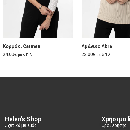
Κορμάκι Carmen
Αμάνικο Akra
24.00
€
22.00
€
με Φ.Π.Α.
με Φ.Π.Α.
Helen's Shop
Χρήσιμα li
Σχετικά με εμάς
Όροι Χρήσης