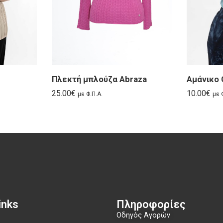
Πλεκτή μπλούζα Abraza
Αμάνικο 
25.00
€
10.00
€
με Φ.Π.Α.
με 
nks​
Πληροφορίες
Οδηγός Αγορών