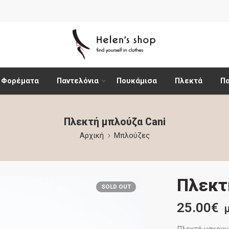
Φορέματα
Παντελόνια
Πουκάμισα
Πλεκτά
Π
Πλεκτή μπλούζα Cani
Αρχική
Μπλούζες
Πλεκτ
SOLD OUT
25.00
€