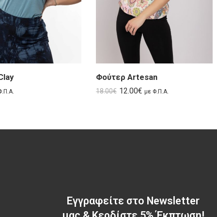
Clay
Φούτερ Artesan
12.00
€
18.00
€
Φ.Π.Α.
με Φ.Π.Α.
Εγγραφείτε στο Newsletter
μας & Κερδίστε 5% Έκπτωση!