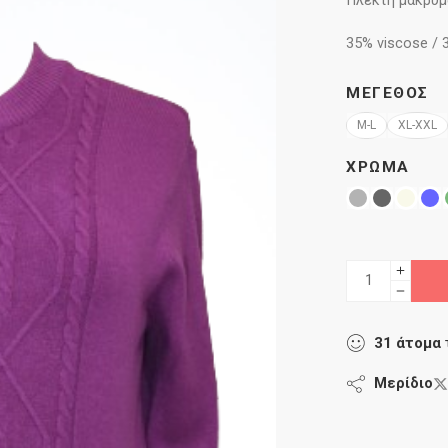
Πλεκτή μακρυμ
35% viscose / 
ΜΈΓΕΘΟΣ
M-L
XL-XXL
ΧΡΏΜΑ
31
άτομα
Μερίδιο