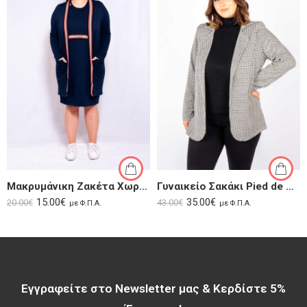
Μακρυμάνικη Ζακέτα Χωρίς Κουμπιά | Legacy SS25
Γυναικείο Σακάκι Pied de Poule
15.00
€
35.00
€
20.00
€
43.00
€
με Φ.Π.Α.
με Φ.Π.Α.
Εγγραφείτε στο Newsletter μας & Κερδίστε 5%