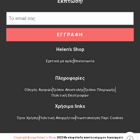
Έκπτωση!​
ΕΓΓΡΑΦΗ
Helen's Shop
Σχετικά με εμάς
Επικοινωνία
Πληροφορίες
Οδηγός Αγορών
Τρόποι Αποστολής
Τρόποι Πληρωμής
Πολιτική Επιστροφών
Χρήσιμα links​
Όροι Χρήσης
Πολιτική Απορρήτου
Γνωστοποίηση Περί Cookies
Copyright&copy Helen's Shop
2023 Mε επιφύλαξη παντός νόμιμου δικαιώματος.