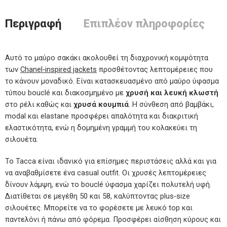
Περιγραφή
Επιπλέον πληροφορίες
Αυτό το μαύρο σακάκι ακολουθεί τη διαχρονική κομψότητα
των
Chanel‑inspired jackets
προσθέτοντας λεπτομέρειες που
το κάνουν μοναδικό. Είναι κατασκευασμένο από μαύρο ύφασμα
τύπου bouclé και διακοσμημένο με
χρυσή και λευκή κλωστή
στο ρέλι καθώς και
χρυσά κουμπιά
. Η σύνθεση από βαμβάκι,
modal και elastane προσφέρει απαλότητα και διακριτική
ελαστικότητα, ενώ η δομημένη γραμμή του κολακεύει τη
σιλουέτα.
Το Tacca είναι ιδανικό για επίσημες περιστάσεις αλλά και για
να αναβαθμίσετε ένα casual outfit. Οι χρυσές λεπτομέρειες
δίνουν λάμψη, ενώ το bouclé ύφασμα χαρίζει πολυτελή υφή.
Διατίθεται σε μεγέθη 50 και 58, καλύπτοντας plus‑size
σιλουέτες. Μπορείτε να το φορέσετε με λευκό top και
παντελόνι ή πάνω από φόρεμα. Προσφέρει αίσθηση κύρους και