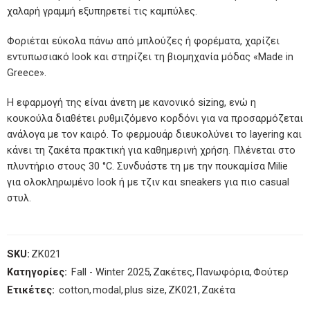
χαλαρή γραμμή εξυπηρετεί τις καμπύλες.
Φοριέται εύκολα πάνω από μπλούζες ή φορέματα, χαρίζει
εντυπωσιακό look και στηρίζει τη βιομηχανία μόδας «Made in
Greece».
Η εφαρμογή της είναι άνετη με κανονικό sizing, ενώ η
κουκούλα διαθέτει ρυθμιζόμενο κορδόνι για να προσαρμόζεται
ανάλογα με τον καιρό. Το φερμουάρ διευκολύνει το layering και
κάνει τη ζακέτα πρακτική για καθημερινή χρήση. Πλένεται στο
πλυντήριο στους 30 °C. Συνδυάστε τη με την πουκαμίσα Milie
για ολοκληρωμένο look ή με τζιν και sneakers για πιο casual
στυλ.
SKU:
ZK021
Κατηγορίες:
Fall - Winter 2025
,
Ζακέτες
,
Πανωφόρια
,
Φούτερ
Ετικέτες:
cotton
,
modal
,
plus size
,
ZK021
,
Ζακέτα