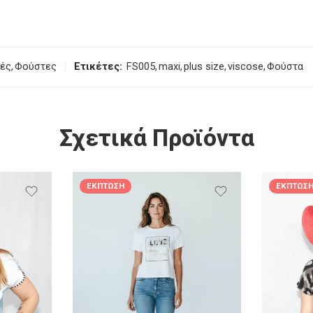
ρές
,
Φούστες
Ετικέτες:
FS005
,
maxi
,
plus size
,
viscose
,
Φούστα
Σχετικά Προϊόντα
ΈΚΠΤΩΣΗ
ΈΚΠΤΩΣ