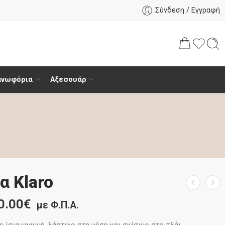
Σύνδεση / Εγγραφή
ανωφόρια
Αξεσουάρ
α Klaro
0.00
€
με Φ.Π.Α.