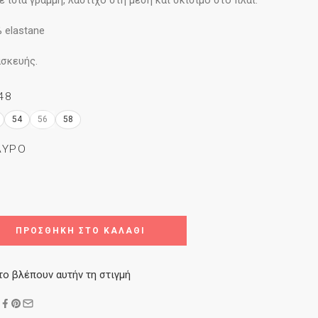
 ίσια γραμμή, λάστιχο στη μέση και σκίσιμο στο πλάι.
 elastane
ασκευής.
48
54
56
58
ΑΎΡΟ
ΠΡΟΣΘΉΚΗ ΣΤΟ ΚΑΛΆΘΙ
το βλέπουν αυτήν τη στιγμή