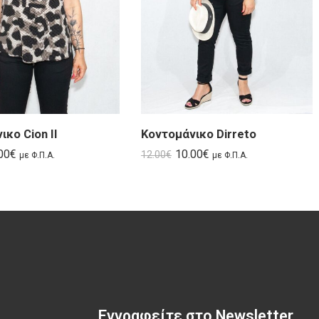
κο Cion II
Κοντομάνικο Dirreto
00
€
10.00
€
12.00
€
με Φ.Π.Α.
με Φ.Π.Α.
Εγγραφείτε στο Newsletter