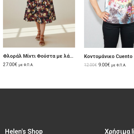
Φλοράλ Μίντι Φούστα με λάστιχο στη μέση – Tetti
Κοντομάνικο Cuento
27.00
€
9.00
€
12.00
€
με Φ.Π.Α.
με Φ.Π.Α.
Helen's Shop
Χρήσιμα li