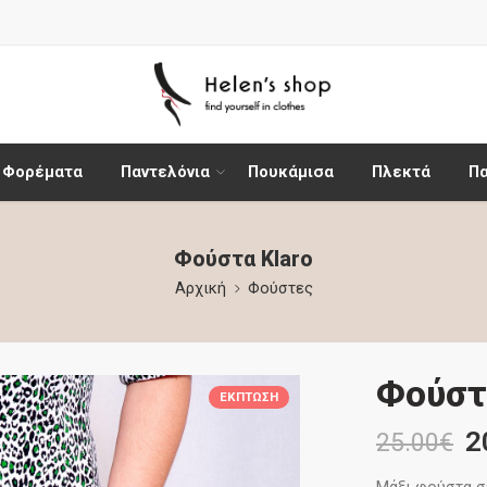
Φορέματα
Παντελόνια
Πουκάμισα
Πλεκτά
Π
Φούστα Klaro
Αρχική
Φούστες
Φούστ
ΈΚΠΤΩΣΗ
2
25.00
€