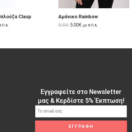
πλούζα Clasp
Αμάνικο Rainbow
5.00
€
8.00
€
Φ.Π.Α.
με Φ.Π.Α.
Εγγραφείτε στο Newsletter
μας & Κερδίστε 5% Έκπτωση!
ΕΓΓΡΑΦΗ