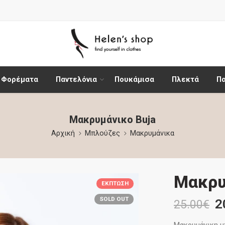
Φορέματα
Παντελόνια
Πουκάμισα
Πλεκτά
Π
Μακρυμάνικο Buja
Αρχική
Μπλούζες
Μακρυμάνικα
Μακρυ
ΈΚΠΤΩΣΗ
SOLD OUT
2
25.00
€