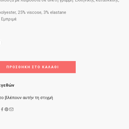
πλούζα με λαιμουδιά σε άνετη γραμμή. Ελληνικής κατασκευής.
olyester, 25% viscose, 3% elastane
 Εμπριμέ
ΠΡΟΣΘΉΚΗ ΣΤΟ ΚΑΛΆΘΙ
εγεθών
το βλέπουν αυτήν τη στιγμή