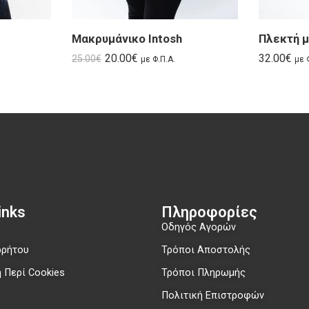
Μακρυμάνικο Intosh
Πλεκτή μ
20.00
€
32.00
€
25.00
€
με Φ.Π.Α.
με 
nks​
Πληροφορίες
Οδηγός Αγορών
ρρήτου
Τρόποι Αποστολής
 Περί Cookies
Τρόποι Πληρωμής
Πολιτική Επιστροφών