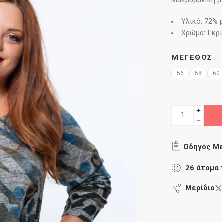
Μακρυμάνικη μ
Υλικό: 72% p
Χρώμα: Γκρι
ΜΈΓΕΘΟΣ
56
58
60
Οδηγός Μ
26
άτομα
Μερίδιο