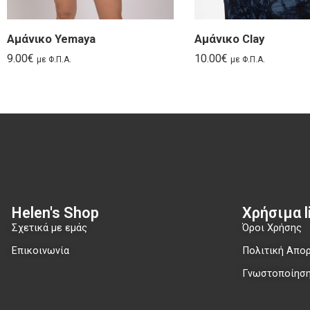
Αμάνικο Yemaya
Αμάνικο Clay
9.00
€
10.00
€
με Φ.Π.Α.
με Φ.Π.Α.
Helen's Shop
Χρήσιμα li
Σχετικά με εμάς
Όροι Χρήσης
Επικοινωνία
Πολιτική Απο
Γνωστοποίηση