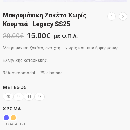
Μακρυμάνικη Ζακέτα Χωρίς
Κουμπιά | Legacy SS25
15.00
€
20.00
€
με Φ.Π.Α.
Μακρυμάνικη ζακέτα, ανοιχτή – χωρίς κουμπιά ή φερμουάρ.
Ελληνικής κατασκευής.
93% micromodal – 7% elastane
ΜΈΓΕΘΟΣ
40
42
44
48
ΧΡΏΜΑ
ΕΚΚΑΘΆΡΙΣΗ