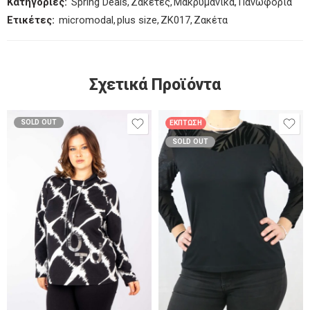
Κατηγορίες:
Spring Deals
,
Ζακέτες
,
Μακρυμάνικα
,
Πανωφόρια
Ετικέτες:
micromodal
,
plus size
,
ZK017
,
Ζακέτα
Σχετικά Προϊόντα
SOLD OUT
ΈΚΠΤΩΣΗ
SOLD OUT