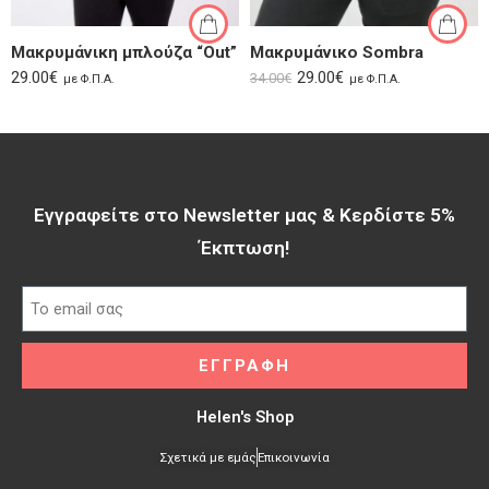
Μακρυμάνικη μπλούζα “Out”
Μακρυμάνικο Sombra
29.00
€
29.00
€
34.00
€
με Φ.Π.Α.
με Φ.Π.Α.
Εγγραφείτε στο Newsletter μας & Κερδίστε 5%
Έκπτωση!​
ΕΓΓΡΑΦΗ
Helen's Shop
Σχετικά με εμάς
Επικοινωνία