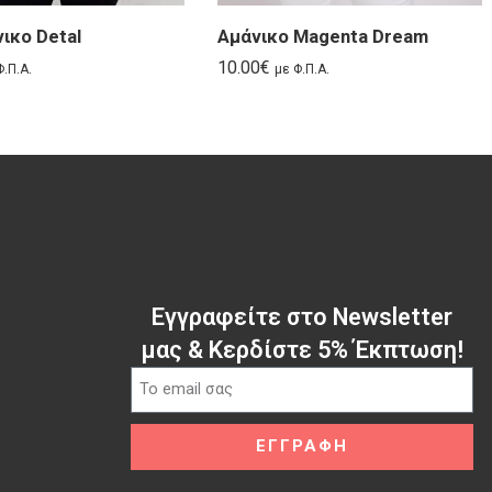
ικο Detal
Αμάνικο Magenta Dream
10.00
€
Φ.Π.Α.
με Φ.Π.Α.
Εγγραφείτε στο Newsletter
μας & Κερδίστε 5% Έκπτωση!
ΕΓΓΡΑΦΗ