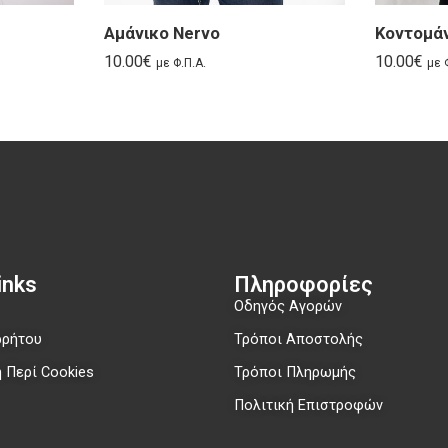
Αμάνικο Nervo
Κοντομάν
10.00
€
10.00
€
με Φ.Π.Α.
με 
nks​
Πληροφορίες
Οδηγός Αγορών
ρρήτου
Τρόποι Αποστολής
 Περί Cookies
Τρόποι Πληρωμής
Πολιτική Επιστροφών