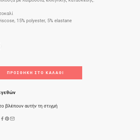
πλούζα με λαιμουδιά, ελληνικής κατασκευής.
τοκαλί
iscose, 15% polyester, 5% elastane
ΠΡΟΣΘΉΚΗ ΣΤΟ ΚΑΛΆΘΙ
εγεθών
το βλέπουν αυτήν τη στιγμή