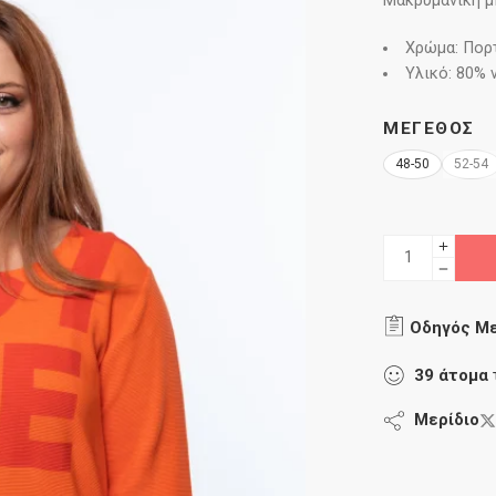
Μακρυμάνικη μ
Χρώμα: Πορ
Υλικό: 80% v
ΜΈΓΕΘΟΣ
48-50
52-54
Οδηγός Μ
39
άτομα
Μερίδιο