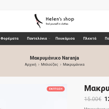
Φορέματα
Παντελόνια
Πουκάμισα
Πλεκτά
Π
Μακρυμάνικο Naranja
Αρχική
Μπλούζες
Μακρυμάνικα
Μακρυ
ΈΚΠΤΩΣΗ
1
15.00
€