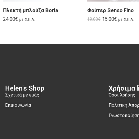
Πλεκτή μπλούζα Borla
Φούτερ Senso Fino
24.00
€
15.00
€
19.00
€
με Φ.Π.Α.
με Φ.Π.Α.
Helen's Shop
Χρήσιμα li
Σχετικά με εμάς
Όροι Χρήσης
Επικοινωνία
Πολιτική Απο
Γνωστοποίηση